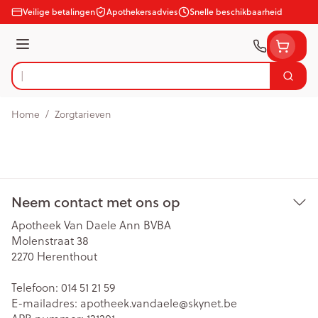
Ga naar de inhoud
Veilige betalingen
Apothekersadvies
Snelle beschikbaarheid
Menu
Zoek
Product, merk, categorie...
Home
/
Zorgtarieven
Neem contact met ons op
Apotheek Van Daele Ann BVBA
Molenstraat 38
2270
Herenthout
Telefoon:
014 51 21 59
E-mailadres:
apotheek.vandaele@
skynet.be