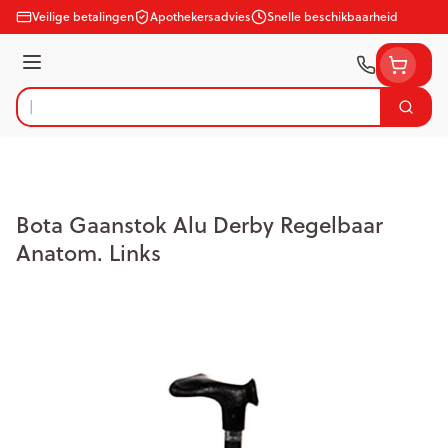
Ga naar de inhoud
Veilige betalingen
Apothekersadvies
Snelle beschikbaarheid
Menu
Zoek
Product, merk, categorie...
Bota Gaanstok Alu Derby Regelbaar
Anatom. Links