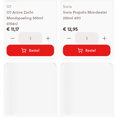
O7
Soria
O7 Active Zacht
Soria Propolis Mondwater
Mondspoeling 500ml
250ml 4511
0704nl
€ 11,17
€ 12,95
Aantal
Aantal
Bestel
Bestel