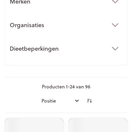
Merken
filter
Organisaties
filter
Dieetbeperkingen
filter
Producten
1
-
24
van
96
Sorteer op: