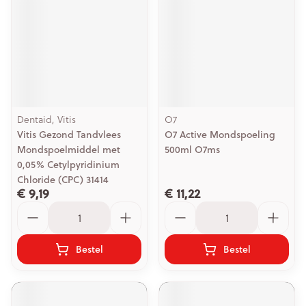
Dentaid, Vitis
O7
Vitis Gezond Tandvlees
O7 Active Mondspoeling
Mondspoelmiddel met
500ml O7ms
0,05% Cetylpyridinium
Chloride (CPC) 31414
€ 9,19
€ 11,22
Aantal
Aantal
Bestel
Bestel