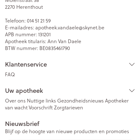
Molenstraat 38
2270
Herenthout
Telefoon:
014 51 21 59
E-mailadres:
apotheek.vandaele@
skynet.be
APB nummer:
131201
Apotheek titularis:
Ann Van Daele
BTW nummer:
BE0835461790
Klantenservice
FAQ
Uw apotheek
Over ons
Nuttige links
Gezondheidsnieuws
Apotheker
van wacht
Voorschrift
Zorgtarieven
Nieuwsbrief
Blijf op de hoogte van nieuwe producten en promoties