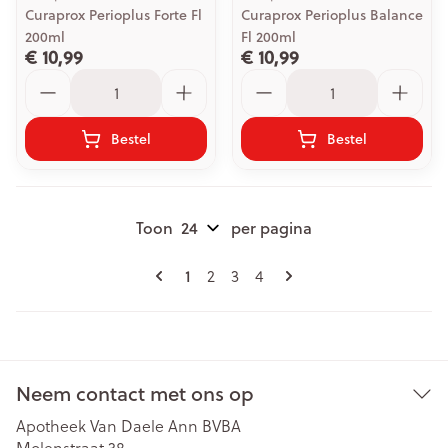
Curaprox Perioplus Forte Fl
Curaprox Perioplus Balance
200ml
Fl 200ml
€ 10,99
€ 10,99
Aantal
Aantal
Bestel
Bestel
Toon
per pagina
Pagina's
U lees momenteel pagina
1
Pagina
Pagina
Pagina
2
3
4
Neem contact met ons op
Apotheek Van Daele Ann BVBA