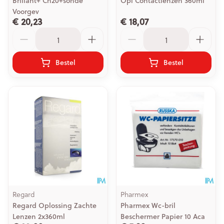
Brillant+ Ch20+sonde
Opl Contactlenzen 360ml
Voorgev
€ 20,23
€ 18,07
Aantal
Aantal
Bestel
Bestel
Regard
Pharmex
Regard Oplossing Zachte
Pharmex Wc-bril
Lenzen 2x360ml
Beschermer Papier 10 Aca