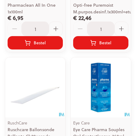
Pharmaclean All In One
Opti-free Puremoist
1x100ml
M.purpos.desinf.1x300ml+etui
€ 6,95
€ 22,46
Aantal
Aantal
Bestel
Bestel
RuschCare
Eye Care
Ruschcare Ballonsonde
Eye Care Pharma Souples