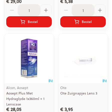
€ 29,00
€ 5,38
Aantal
Aantal
Bestel
Bestel
Alcon, Aosept
Ote
Aosept Plus Met
Ote Zuignapjes Lens 3
Hydraglyde 1x360ml + 1
Lenscase
€ 28,05
€ 3,95