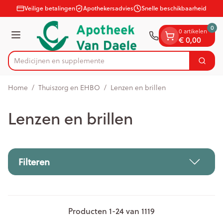
Dia 1 van 1
Ga naar de inhoud
Veilige betalingen
Apothekersadvies
Snelle beschikbaarheid
0
0 artikelen
Menu
€ 0,00
Medici
Zoek
Product, merk, categorie...
Home
/
Thuiszorg en EHBO
/
Lenzen en brillen
Lenzen en brillen
Filteren
Producten
1
-
24
van
1119