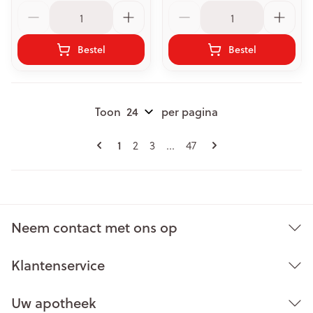
Aantal
Aantal
Bestel
Bestel
Toon
per pagina
Pagina's
U lees momenteel pagina
Pagina
Pagina
Pagina
1
2
3
...
47
Neem contact met ons op
Klantenservice
Uw apotheek