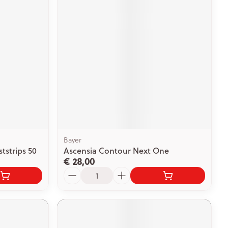
rende
Parfums en
geurproducten
Bayer
tstrips 50
Ascensia Contour Next One
€ 28,00
CBD
Aantal