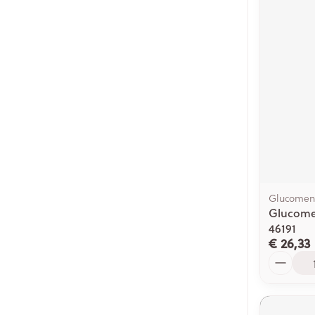
Glucomen
Glucomen
46191
€ 26,33
Aantal