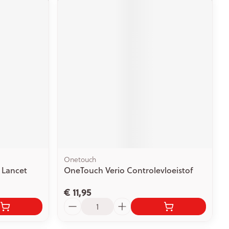
Onetouch
 Lancet
OneTouch Verio Controlevloeistof
€ 11,95
Aantal