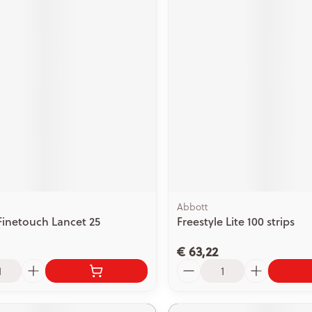
Abbott
inetouch Lancet 25
Freestyle Lite 100 strips
€ 63,22
Aantal