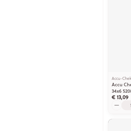
Accu-Che
Accu Che
34x6 520
€ 13,09
Aantal