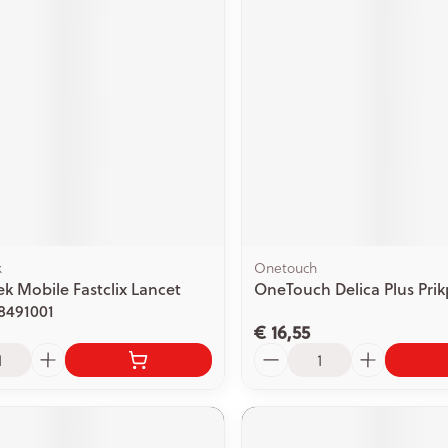
k
Onetouch
k Mobile Fastclix Lancet
OneTouch Delica Plus Pri
8491001
€ 16,55
Aantal