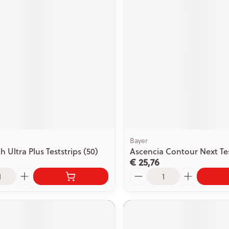
ging
Supplementen
Insectenwe
Mondmaskers
middelen
issen
 -
id
id
Bayer
 Ultra Plus Teststrips (50)
Ascencia Contour Next Tes
€ 25,76
Zelfbruiner
Scheren
Aantal