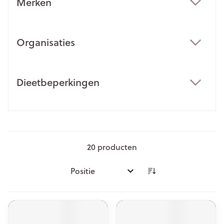
Merken
filter
Organisaties
filter
Dieetbeperkingen
filter
20
producten
Sorteer op: