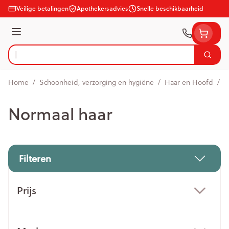
Ga naar de inhoud
Veilige betalingen
Apothekersadvies
Snelle beschikbaarheid
Menu
Zoek
Product, merk, categorie...
Home
/
Schoonheid, verzorging en hygiëne
/
Haar en Hoofd
/
N
Normaal haar
Filteren
Doorgaan naar productlijst
Prijs
filter