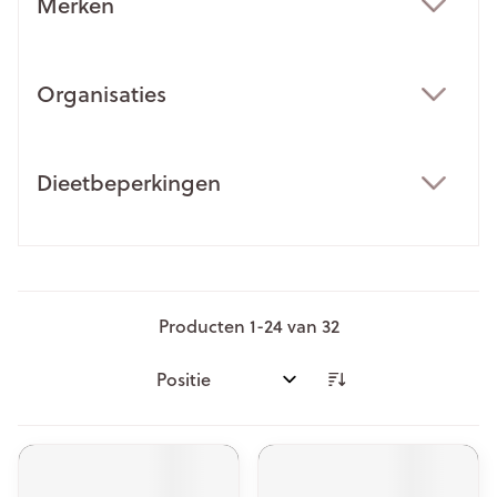
Merken
filter
Organisaties
filter
Dieetbeperkingen
filter
Producten
1
-
24
van
32
Sorteer op: