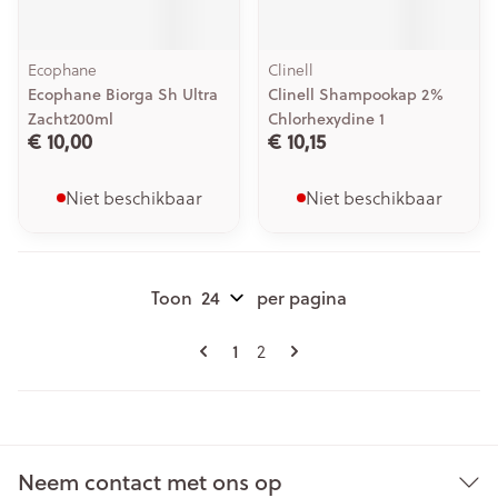
Ecophane
Clinell
Ecophane Biorga Sh Ultra
Clinell Shampookap 2%
Zacht200ml
Chlorhexydine 1
€ 10,00
€ 10,15
Niet beschikbaar
Niet beschikbaar
Toon
per pagina
Pagina's
U lees momenteel pagina
Pagina
1
2
Neem contact met ons op