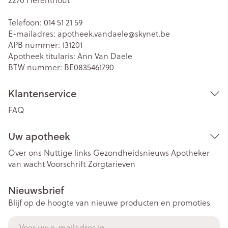
Telefoon:
014 51 21 59
E-mailadres:
apotheek.vandaele@
skynet.be
APB nummer:
131201
Apotheek titularis:
Ann Van Daele
BTW nummer:
BE0835461790
Klantenservice
FAQ
Uw apotheek
Over ons
Nuttige links
Gezondheidsnieuws
Apotheker
van wacht
Voorschrift
Zorgtarieven
Nieuwsbrief
Blijf op de hoogte van nieuwe producten en promoties
E-mail adres