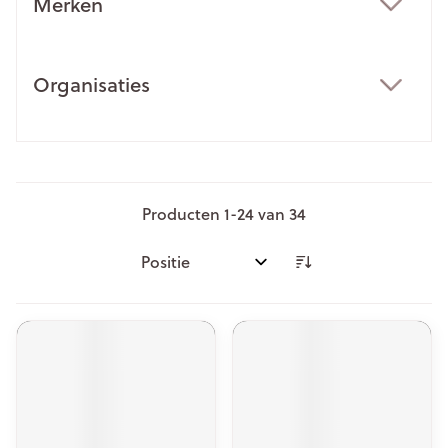
Merken
filter
Organisaties
filter
Producten
1
-
24
van
34
Sorteer op: