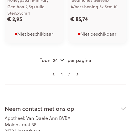
Honeypatch Mini-dry
Medihoney Gelverb
Gen.hon.2,5g+tulle
A/bact.honing 5x 5cm 10
Ster5x5cm 1
€ 2,95
€ 85,74
Niet beschikbaar
Niet beschikbaar
Toon
per pagina
Pagina's
U lees momenteel pagina
Pagina
1
2
Neem contact met ons op
Apotheek Van Daele Ann BVBA
Molenstraat 38
2270
Herenthout