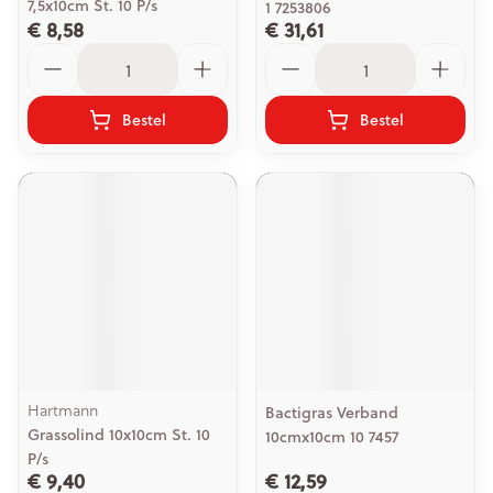
7,5x10cm St. 10 P/s
1 7253806
€ 8,58
€ 31,61
Aantal
Aantal
Bestel
Bestel
Hartmann
Bactigras Verband
Grassolind 10x10cm St. 10
10cmx10cm 10 7457
P/s
€ 9,40
€ 12,59