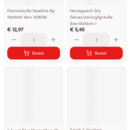
Flammatulle Vaseline Kp
Honeypatch Dry
10x10x10 Verv 1478726
Genez.honing7g+tulle
Ster.10x10cm 1
€ 12,97
€ 5,45
Aantal
Aantal
Bestel
Bestel
Smith & Nephew