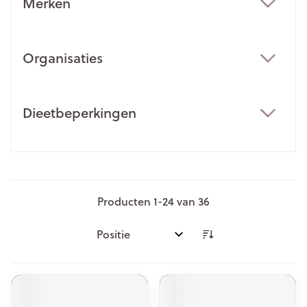
Merken
filter
Organisaties
filter
Dieetbeperkingen
filter
Producten
1
-
24
van
36
Sorteer op: