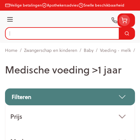
Ga naar de inhoud
Veilige betalingen
Apothekersadvies
Snelle beschikbaarheid
Menu
Zoek
Product, merk, categorie...
Home
/
Zwangerschap en kinderen
/
Baby
/
Voeding - melk
/
M
Medische voeding >1 jaar
Filteren
Doorgaan naar productlijst
Prijs
filter