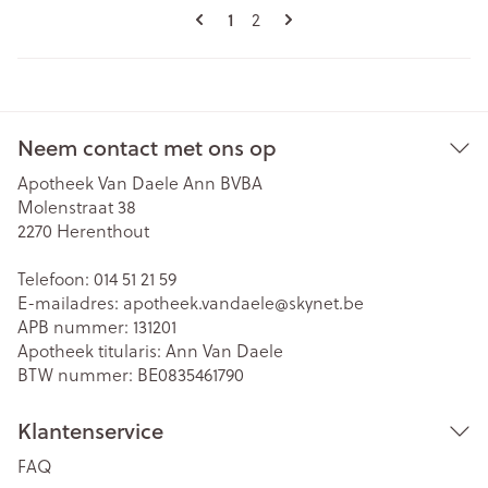
Pagina's
U lees momenteel pagina
Pagina
1
2
Neem contact met ons op
Apotheek Van Daele Ann BVBA
Molenstraat 38
2270
Herenthout
Telefoon:
014 51 21 59
E-mailadres:
apotheek.vandaele@
skynet.be
APB nummer:
131201
Apotheek titularis:
Ann Van Daele
BTW nummer:
BE0835461790
Klantenservice
FAQ