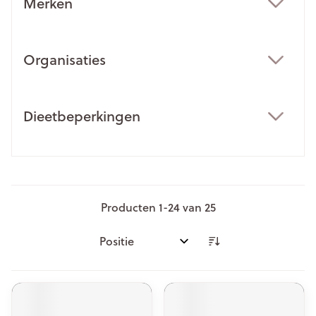
Merken
filter
Organisaties
filter
Dieetbeperkingen
filter
Producten
1
-
24
van
25
Sorteer op: