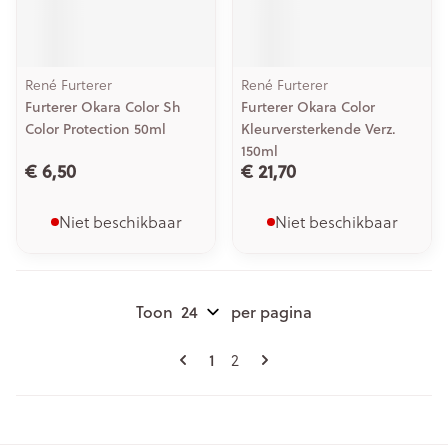
René Furterer
René Furterer
Furterer Okara Color Sh
Furterer Okara Color
Color Protection 50ml
Kleurversterkende Verz.
150ml
€ 6,50
€ 21,70
Niet beschikbaar
Niet beschikbaar
Toon
per pagina
Pagina's
U lees momenteel pagina
Pagina
1
2