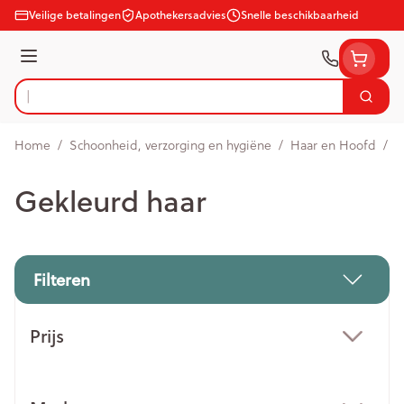
Ga naar de inhoud
Veilige betalingen
Apothekersadvies
Snelle beschikbaarheid
Menu
Zoek
Product, merk, categorie...
Home
/
Schoonheid, verzorging en hygiëne
/
Haar en Hoofd
/
G
Gekleurd haar
Filteren
Doorgaan naar productlijst
Prijs
filter