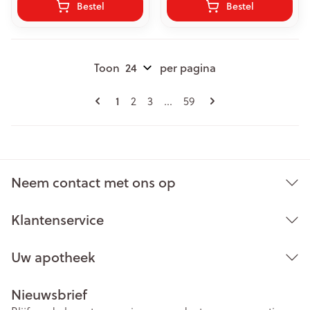
Bestel
Bestel
Toon
per pagina
Pagina's
U lees momenteel pagina
1
Pagina
Pagina
Pagina
2
3
...
59
Neem contact met ons op
Klantenservice
Uw apotheek
Nieuwsbrief