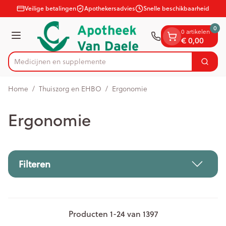
Dia 1 van 1
Ga naar de inhoud
Veilige betalingen
Apothekersadvies
Snelle beschikbaarheid
0
0 artikelen
€ 0,00
Menu
Medici
Zoek
Product, merk, categorie...
Home
/
Thuiszorg en EHBO
/
Ergonomie
Ergonomie
Filteren
Producten
1
-
24
van
1397