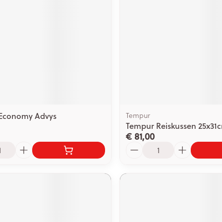
ging
Supplementen
Insectenwe
Mondmaskers
middelen
issen
 -
id
id
Economy Advys
Tempur
Tempur Reiskussen 25x31c
€ 81,00
Aantal
Zelfbruiner
Scheren