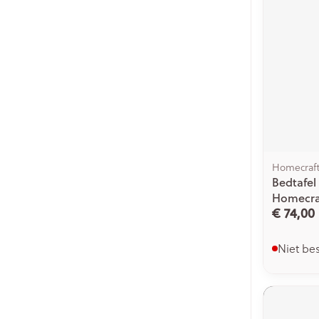
Homecraf
Bedtafel
Homecra
€ 74,00
Niet be