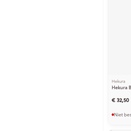
Hekura
Hekura 
€ 32,50
Niet be