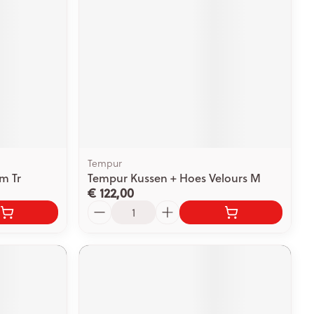
rende
Parfums en
geurproducten
Tempur
m Tr
Tempur Kussen + Hoes Velours M
€ 122,00
Aantal
CBD