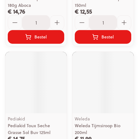
180g Aboca
150ml
€ 14,76
€ 12,55
Aantal
Aantal
Bestel
Bestel
Pediakid
Weleda
Pediakid Toux Seche
Weleda Tijmsiroop Bio
Grasse Sol Buv 125ml
200ml
€ 14,75
€ 11,99