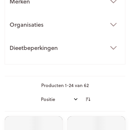
Merken
filter
Organisaties
filter
Dieetbeperkingen
filter
Producten
1
-
24
van
62
Sorteer op: