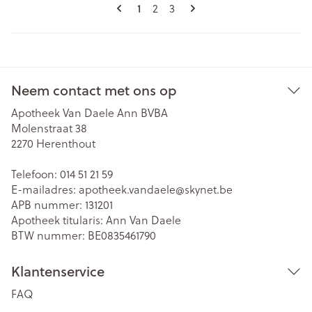
Pagina's
U lees momenteel pagina
1
Pagina
Pagina
2
3
Neem contact met ons op
Apotheek Van Daele Ann BVBA
Molenstraat 38
2270
Herenthout
Telefoon:
014 51 21 59
E-mailadres:
apotheek.vandaele@
skynet.be
APB nummer:
131201
Apotheek titularis:
Ann Van Daele
BTW nummer:
BE0835461790
Klantenservice
FAQ