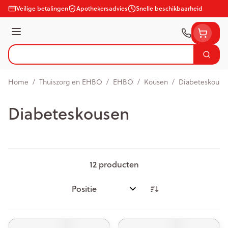
Ga naar de inhoud
Veilige betalingen
Apothekersadvies
Snelle beschikbaarheid
Menu
Zoek
Product, merk, categorie...
Home
/
Thuiszorg en EHBO
/
EHBO
/
Kousen
/
Diabeteskouse
Diabeteskousen
12
producten
Sorteer op: