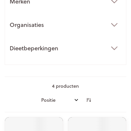
Merken
filter
Organisaties
filter
Dieetbeperkingen
filter
4
producten
Sorteer op: