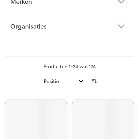
Merken
filter
Organisaties
filter
Producten
1
-
24
van
174
Sorteer op: