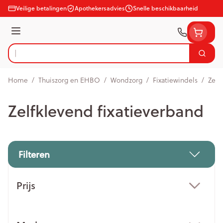
Ga naar de inhoud
Veilige betalingen
Apothekersadvies
Snelle beschikbaarheid
Menu
Zoek
Product, merk, categorie...
Home
/
Thuiszorg en EHBO
/
Wondzorg
/
Fixatiewindels
/
Zelf
Zelfklevend fixatieverband
Filteren
Doorgaan naar productlijst
Prijs
filter