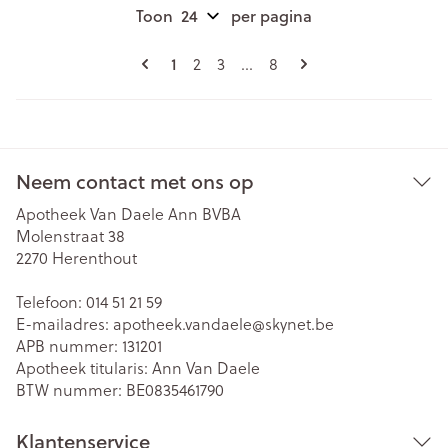
Toon
per pagina
Pagina's
U lees momenteel pagina
Pagina
Pagina
Pagina
1
2
3
...
8
Neem contact met ons op
Apotheek Van Daele Ann BVBA
Molenstraat 38
2270
Herenthout
Telefoon:
014 51 21 59
E-mailadres:
apotheek.vandaele@
skynet.be
APB nummer:
131201
Apotheek titularis:
Ann Van Daele
BTW nummer:
BE0835461790
Klantenservice