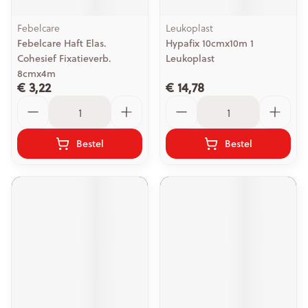
Febelcare
Leukoplast
Febelcare Haft Elas.
Hypafix 10cmx10m 1
Cohesief Fixatieverb.
Leukoplast
8cmx4m
€ 3,22
€ 14,78
Aantal
Aantal
Bestel
Bestel