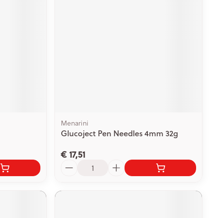
rende
Parfums en
geurproducten
Menarini
Glucoject Pen Needles 4mm 32g
€ 17,51
CBD
Aantal