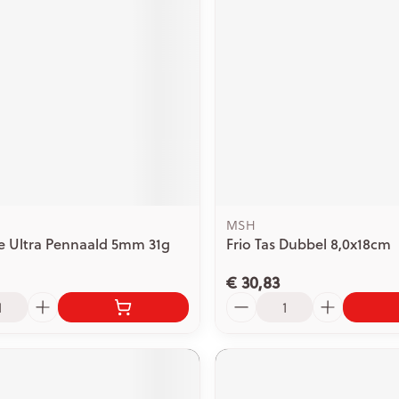
ging
Supplementen
Insectenwe
Mondmaskers
middelen
issen
 -
id
id
MSH
e Ultra Pennaald 5mm 31g
Frio Tas Dubbel 8,0x18cm
€ 30,83
Zelfbruiner
Scheren
Aantal