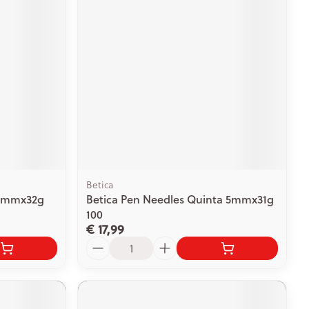
Betica
 4mmx32g
Betica Pen Needles Quinta 5mmx31g
100
€ 17,99
Aantal