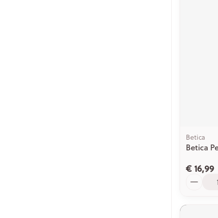
Betica
Betica P
€ 16,99
Aantal