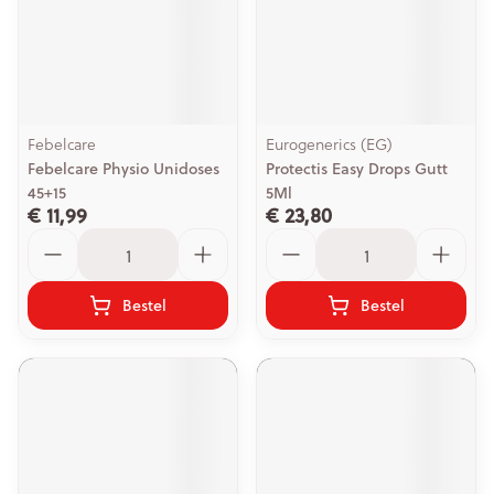
Febelcare
Eurogenerics (EG)
Febelcare Physio Unidoses
Protectis Easy Drops Gutt
45+15
5Ml
€ 11,99
€ 23,80
Aantal
Aantal
Bestel
Bestel