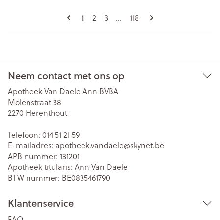
Pagina's
U lees momenteel pagina
Pagina
Pagina
Pagina
1
2
3
...
118
Neem contact met ons op
Apotheek Van Daele Ann BVBA
Molenstraat 38
2270
Herenthout
Telefoon:
014 51 21 59
E-mailadres:
apotheek.vandaele@
skynet.be
APB nummer:
131201
Apotheek titularis:
Ann Van Daele
BTW nummer:
BE0835461790
Klantenservice
FAQ