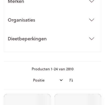
Merken
filter
Organisaties
filter
Dieetbeperkingen
filter
Producten
1
-
24
van
2810
Sorteer op: