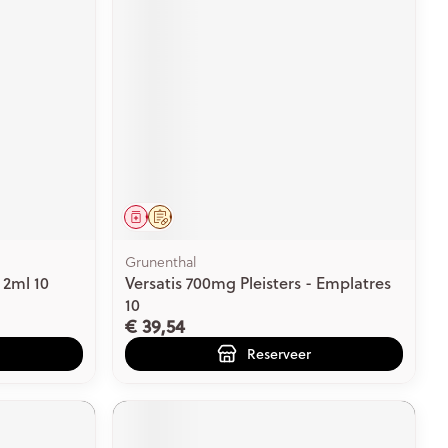
Geneesmiddel
Op voorschrift
Grunenthal
 2ml 10
Versatis 700mg Pleisters - Emplatres
10
€ 39,54
Reserveer