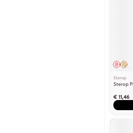
Genees
Op 
Sterop
Sterop P
€ 11,46