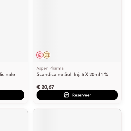
rende
Parfums en
geurproducten
Geneesmiddel
Op voorschrift
Aspen Pharma
cinale
Scandicaine Sol. Inj. 5 X 20ml 1 %
€ 20,67
CBD
Reserveer