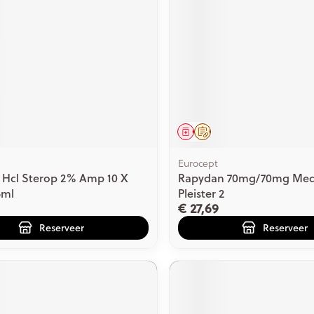
ging
Supplementen
Insectenwe
Mondmaskers
middelen
issen
 -
id
id
middel
voorschrift
Geneesmiddel
Op voorschrift
Eurocept
 Hcl Sterop 2% Amp 10 X
Rapydan 70mg/70mg Medi
5ml
Pleister 2
€ 27,69
Zelfbruiner
Scheren
Reserveer
Reserveer