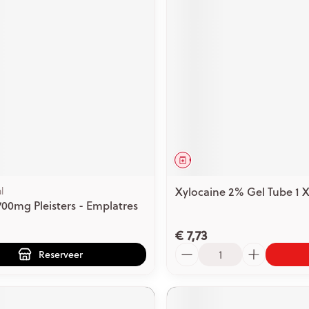
middel
voorschrift
Geneesmiddel
Xylocaine 2% Gel Tube 1 
l
 700mg Pleisters - Emplatres
€ 7,73
Aantal
Reserveer