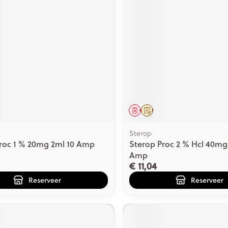
middel
voorschrift
Geneesmiddel
Op voorschrift
Sterop
roc 1 % 20mg 2ml 10 Amp
Sterop Proc 2 % Hcl 40mg
Amp
€ 11,04
Reserveer
Reserveer