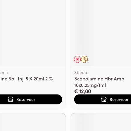
middel
voorschrift
Geneesmiddel
Op voorschrift
arma
Sterop
ne Sol. Inj. 5 X 20ml 2 %
Scopolamine Hbr Amp
10x0,25mg/1ml
€ 12,00
Reserveer
Reserveer