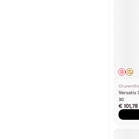
Genees
Op 
Grunentha
Versatis
30
€ 101,78