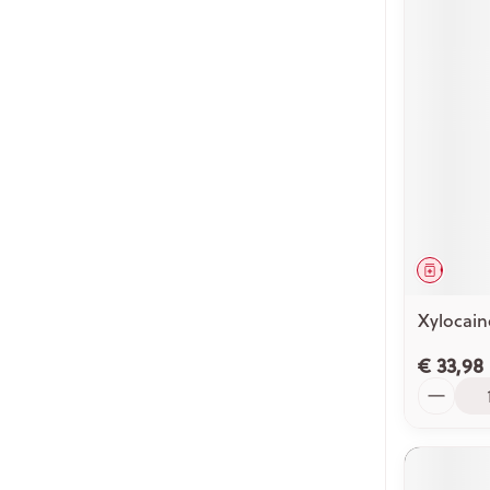
Genees
Xylocain
€ 33,98
Aantal