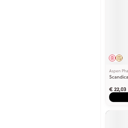
Genees
Op 
Aspen Ph
Scandicai
€ 22,03