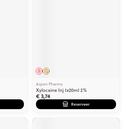
Geneesmiddel
Op voorschrift
Aspen Pharma
Xylocaine Inj 1x20ml 2%
€ 3,74
Reserveer