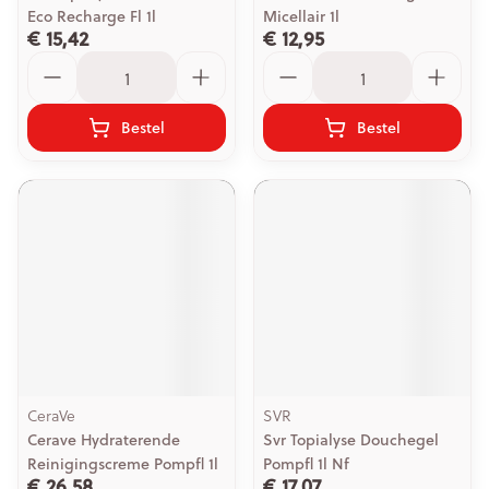
Eco Recharge Fl 1l
Micellair 1l
€ 15,42
€ 12,95
Aantal
Aantal
Bestel
Bestel
CeraVe
SVR
Cerave Hydraterende
Svr Topialyse Douchegel
Reinigingscreme Pompfl 1l
Pompfl 1l Nf
€ 26,58
€ 17,07