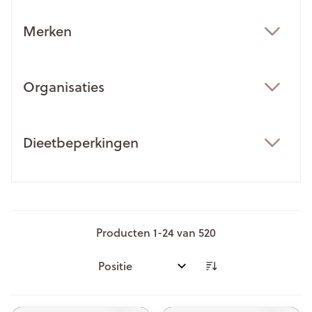
Merken
filter
Organisaties
filter
Dieetbeperkingen
filter
Producten
1
-
24
van
520
Sorteer op: