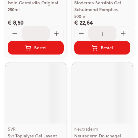
Isdin Germisdin Original
Bioderma Sensibio Gel
250ml
Schuimend Pompfles
500ml
€ 8,50
€ 22,64
Aantal
Aantal
Bestel
Bestel
SVR
Neutraderm
Svr Topialyse Gel Lavant
Neuraderm Douchegel