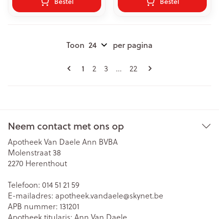
Bestel
Bestel
Toon
per pagina
Pagina's
U lees momenteel pagina
Pagina
Pagina
Pagina
1
2
3
...
22
Neem contact met ons op
Apotheek Van Daele Ann BVBA
Molenstraat 38
2270
Herenthout
Telefoon:
014 51 21 59
E-mailadres:
apotheek.vandaele@
skynet.be
APB nummer:
131201
Apotheek titularis:
Ann Van Daele