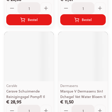
Aantal
Aantal
Bestel
Bestel
CeraVe
Dermasens
Cerave Schuimende
Marque V Dermasens 3in1
Reinigingsgel Pompfl 1l
Dchegel Vet Water Bloem 1l
€ 28,95
€ 11,50
Aantal
Aantal