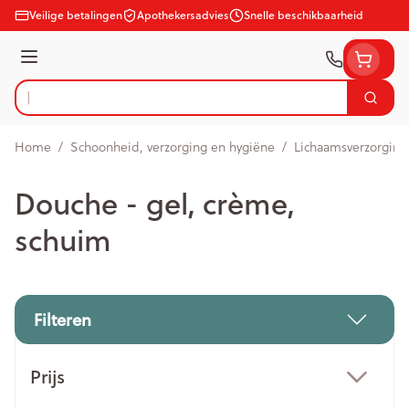
Ga naar de inhoud
Veilige betalingen
Apothekersadvies
Snelle beschikbaarheid
Menu
Zoek
Product, merk, categorie...
Home
/
Schoonheid, verzorging en hygiëne
/
Lichaamsverzorging
Douche - gel, crème,
schuim
Filteren
Doorgaan naar productlijst
Prijs
filter