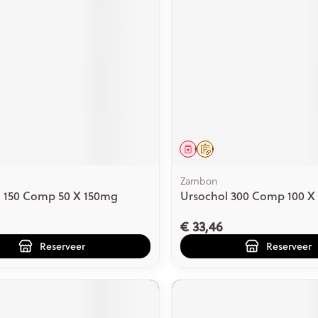
ging
Supplementen
Insectenwe
Mondmaskers
middelen
issen
 -
id
id
middel
voorschrift
Geneesmiddel
Op voorschrift
Zambon
l 150 Comp 50 X 150mg
Ursochol 300 Comp 100 X
Zelfbruiner
Scheren
€ 33,46
Reserveer
Reserveer