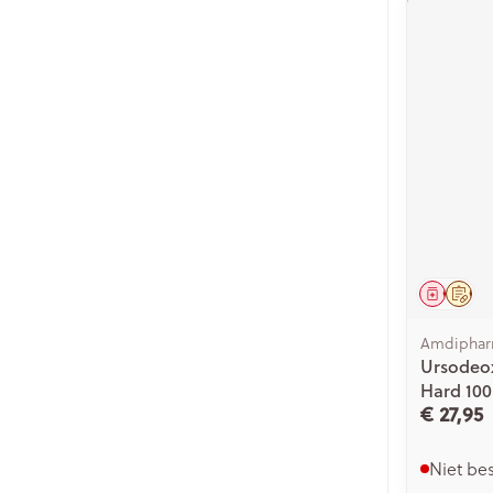
Genees
Op 
Amdipha
Ursodeo
Hard 100
€ 27,95
Niet be