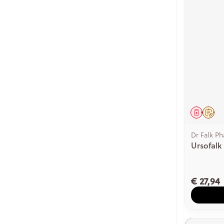
Genees
Op 
Dr Falk P
Ursofalk
€ 27,94