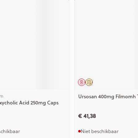
middel
voorschrift
Geneesmiddel
Op voorschrift
rm
Ursosan 400mg Filmomh T
xycholic Acid 250mg Caps
€ 41,38
schikbaar
Niet beschikbaar