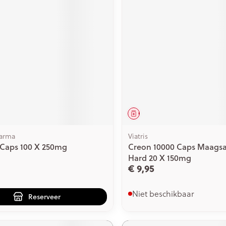
middel
voorschrift
Geneesmiddel
harma
Viatris
 Caps 100 X 250mg
Creon 10000 Caps Maagsa
Hard 20 X 150mg
€ 9,95
Niet beschikbaar
Reserveer