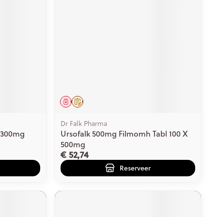
rende
Parfums en
geurproducten
Geneesmiddel
Op voorschrift
Dr Falk Pharma
 300mg
Ursofalk 500mg Filmomh Tabl 100 X
500mg
CBD
€ 52,74
Reserveer