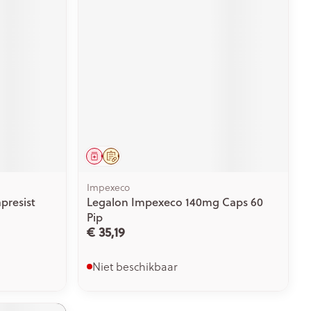
Geneesmiddel
Op voorschrift
Impexeco
presist
Legalon Impexeco 140mg Caps 60
Pip
€ 35,19
Niet beschikbaar