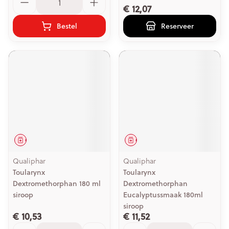
€ 12,07
Bestel
Reserveer
Geneesmiddel
Geneesmiddel
Qualiphar
Qualiphar
Toularynx
Toularynx
Dextromethorphan 180 ml
Dextromethorphan
siroop
Eucalyptussmaak 180ml
siroop
€ 10,53
€ 11,52
Aantal
Aantal