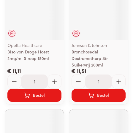
Geneesmiddel
Geneesmiddel
Opella Healthcare
Johnson & Johnson
Bisolvon Droge Hoest
Bronchosedal
2mg/ml Siroop 180ml
Dextromethorp Sir
Suikervrij 200ml
€ 11,11
€ 11,51
Aantal
Aantal
Bestel
Bestel