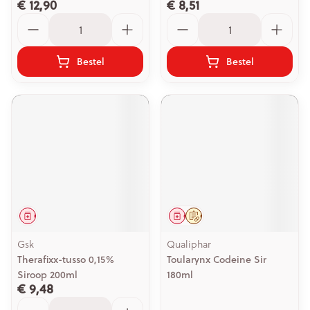
€ 12,90
€ 8,51
Aantal
Aantal
Bestel
Bestel
Geneesmiddel
Geneesmiddel
Op voorschrift
Gsk
Qualiphar
Therafixx-tusso 0,15%
Toularynx Codeine Sir
Siroop 200ml
180ml
€ 9,48
Aantal