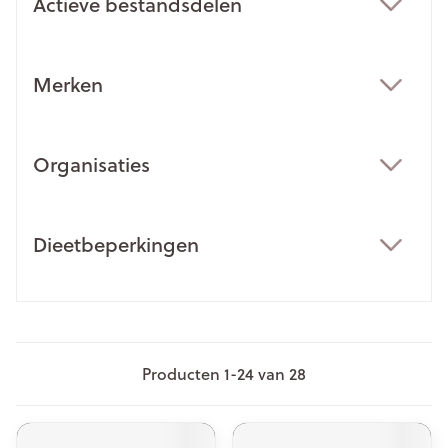
Actieve bestandsdelen
filter
Merken
filter
Organisaties
filter
Dieetbeperkingen
filter
Producten
1
-
24
van
28