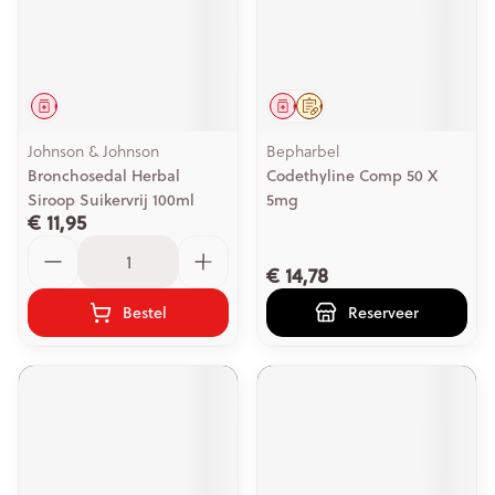
Geneesmiddel
Geneesmiddel
Op voorschrift
Johnson & Johnson
Bepharbel
Bronchosedal Herbal
Codethyline Comp 50 X
Siroop Suikervrij 100ml
5mg
€ 11,95
Aantal
€ 14,78
Bestel
Reserveer