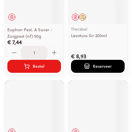
Geneesmiddel
Geneesmiddel
Op voorschrift
Therabel
Euphon Past. A Sucer -
Levotuss Sir 200ml
Zuigpast (nf) 50g
€ 7,44
Aantal
€ 8,93
Bestel
Reserveer