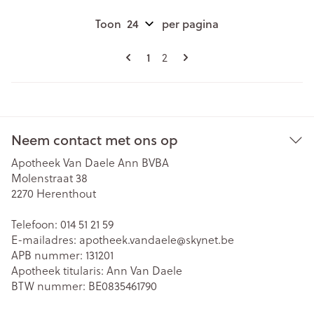
Toon
per pagina
Pagina's
U lees momenteel pagina
1
Pagina
2
Neem contact met ons op
Apotheek Van Daele Ann BVBA
Molenstraat 38
2270
Herenthout
Telefoon:
014 51 21 59
E-mailadres:
apotheek.vandaele@
skynet.be
APB nummer:
131201
Apotheek titularis:
Ann Van Daele
BTW nummer:
BE0835461790