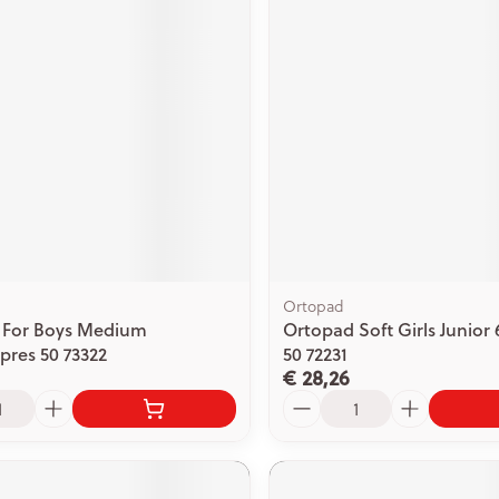
ging
Supplementen
Insectenwe
Mondmaskers
middelen
issen
 -
id
id
Ortopad
 For Boys Medium
Ortopad Soft Girls Junio
Zelfbruiner
Scheren
res 50 73322
50 72231
€ 28,26
Aantal