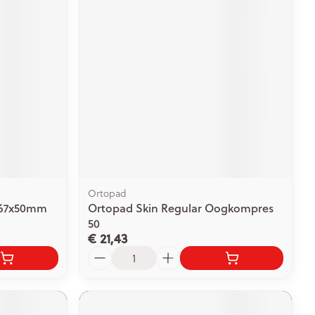
rende
Parfums en
geurproducten
Ortopad
r 67x50mm
Ortopad Skin Regular Oogkompres
CBD
50
€ 21,43
Aantal