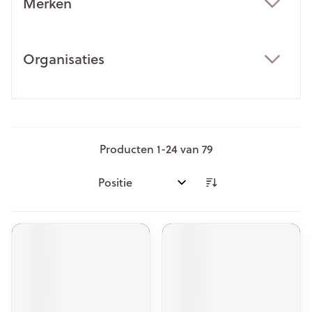
Merken
filter
Organisaties
filter
Producten
1
-
24
van
79
Sorteer op: