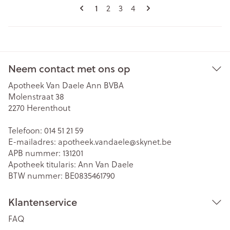
Pagina's
U lees momenteel pagina
1
Pagina
Pagina
Pagina
2
3
4
Neem contact met ons op
Apotheek Van Daele Ann BVBA
Molenstraat 38
2270
Herenthout
Telefoon:
014 51 21 59
E-mailadres:
apotheek.vandaele@
skynet.be
APB nummer:
131201
Apotheek titularis:
Ann Van Daele
BTW nummer:
BE0835461790
Klantenservice
FAQ