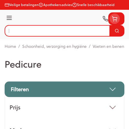
Ga naar de inhoud
Veilige betalingen
Apothekersadvies
Snelle beschikbaarheid
Menu
Zoek
Product, merk, categorie...
Home
/
Schoonheid, verzorging en hygiëne
/
Voeten en benen
/
Pedicure
Filteren
Doorgaan naar productlijst
Prijs
filter