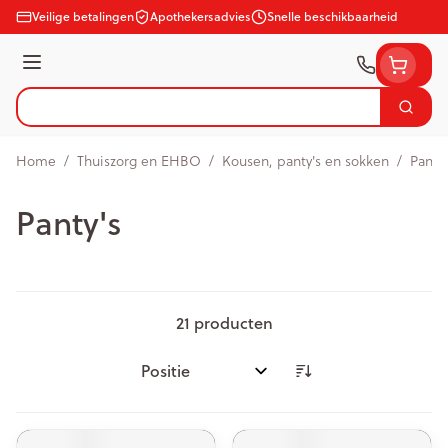
Ga naar de inhoud
Veilige betalingen
Apothekersadvies
Snelle beschikbaarheid
Menu
Zoek
Product, merk, categorie...
Home
/
Thuiszorg en EHBO
/
Kousen, panty's en sokken
/
Panty'
Panty's
21
producten
Sorteer op: