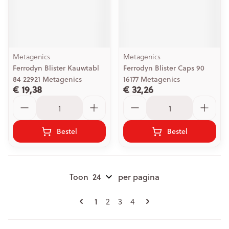
Metagenics
Metagenics
Ferrodyn Blister Kauwtabl
Ferrodyn Blister Caps 90
84 22921 Metagenics
16177 Metagenics
€ 19,38
€ 32,26
Aantal
Aantal
Bestel
Bestel
Toon
per pagina
Pagina's
U lees momenteel pagina
Pagina
Pagina
Pagina
1
2
3
4