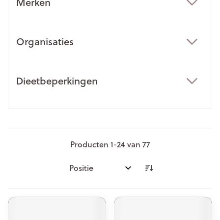
Merken
filter
Organisaties
filter
Dieetbeperkingen
filter
Producten
1
-
24
van
77
Sorteer op: