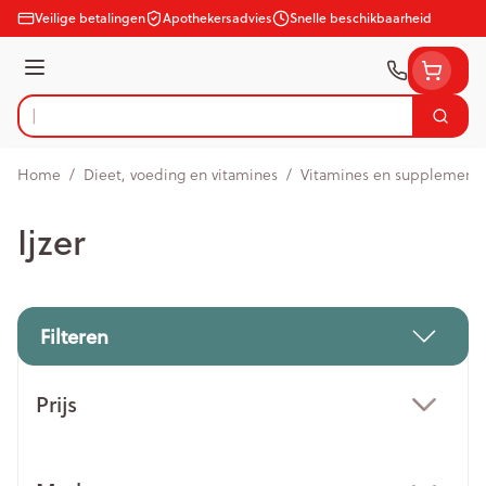
Ga naar de inhoud
Veilige betalingen
Apothekersadvies
Snelle beschikbaarheid
Menu
Zoek
Product, merk, categorie...
Home
/
Dieet, voeding en vitamines
/
Vitamines en supplement
Ijzer
Filteren
Doorgaan naar productlijst
Prijs
filter