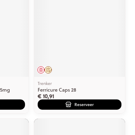
Geneesmiddel
Op voorschrift
Trenker
25mg
Ferricure Caps 28
€ 10,91
Reserveer