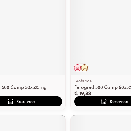
middel
voorschrift
Geneesmiddel
Op voorschrift
Teofarma
d 500 Comp 30x525mg
Ferograd 500 Comp 60x5
€ 19,38
Reserveer
Reserveer