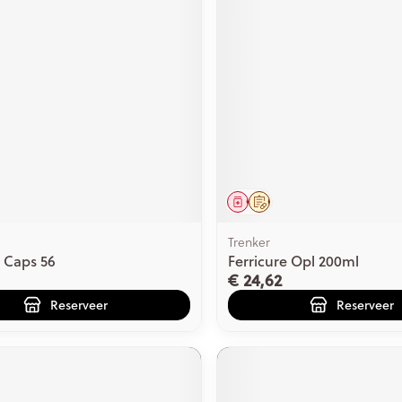
middel
voorschrift
Geneesmiddel
Op voorschrift
Trenker
e Caps 56
Ferricure Opl 200ml
€ 24,62
Reserveer
Reserveer