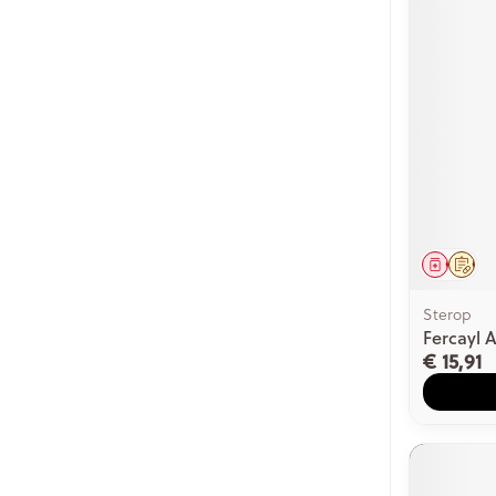
Genees
Op 
Sterop
Fercayl 
€ 15,91