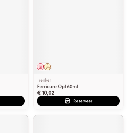
Geneesmiddel
Op voorschrift
Trenker
Ferricure Opl 60ml
€ 10,02
Reserveer