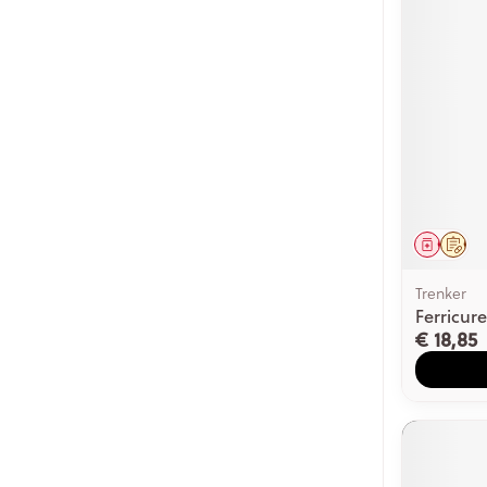
Genees
Op 
Trenker
Ferricur
€ 18,85