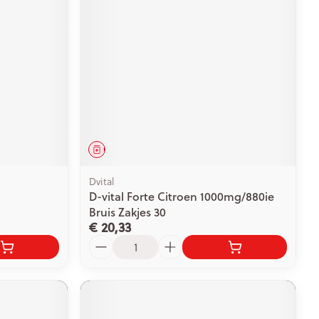
rende
Parfums en
geurproducten
Geneesmiddel
Dvital
D-vital Forte Citroen 1000mg/880ie
Bruis Zakjes 30
CBD
€ 20,33
Aantal