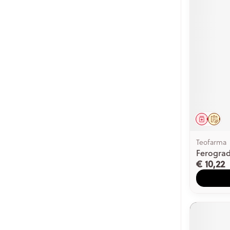
Genees
Op 
Teofarma
Ferogra
€ 10,22