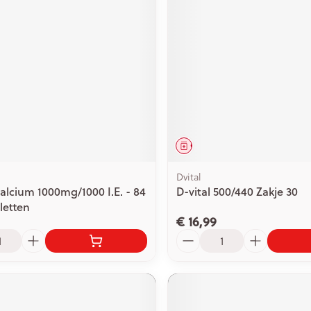
ging
Supplementen
Insectenwe
Mondmaskers
middelen
issen
 -
id
id
middel
Geneesmiddel
Dvital
alcium 1000mg/1000 I.E. - 84
D-vital 500/440 Zakje 30
letten
Zelfbruiner
Scheren
€ 16,99
Aantal