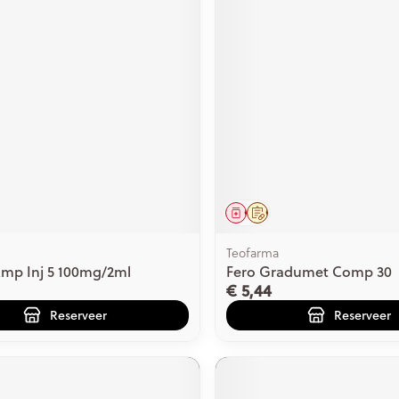
middel
voorschrift
Geneesmiddel
Op voorschrift
Teofarma
Amp Inj 5 100mg/2ml
Fero Gradumet Comp 30
€ 5,44
Reserveer
Reserveer