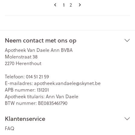
Pagina's
U lees momenteel pagina
1
Pagina
2
Neem contact met ons op
Apotheek Van Daele Ann BVBA
Molenstraat 38
2270
Herenthout
Telefoon:
014 51 21 59
E-mailadres:
apotheek.vandaele@
skynet.be
APB nummer:
131201
Apotheek titularis:
Ann Van Daele
BTW nummer:
BE0835461790
Klantenservice
FAQ