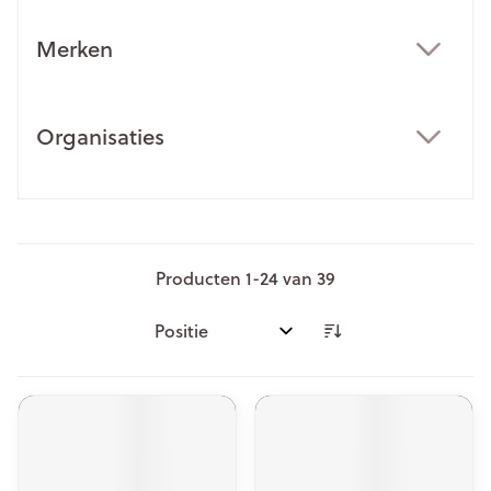
Merken
filter
Organisaties
filter
Producten
1
-
24
van
39
Sorteer op: