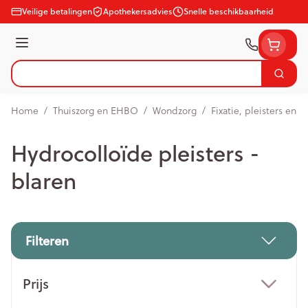
Ga naar de inhoud
Veilige betalingen
Apothekersadvies
Snelle beschikbaarheid
Menu
Zoek
Product, merk, categorie...
Home
/
Thuiszorg en EHBO
/
Wondzorg
/
Fixatie, pleisters en s
Hydrocolloïde pleisters -
blaren
Filteren
Doorgaan naar productlijst
Prijs
filter