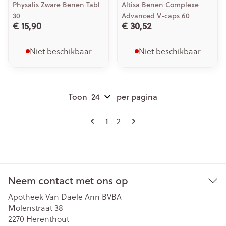
Physalis Zware Benen Tabl
Altisa Benen Complexe
30
Advanced V-caps 60
€ 15,90
€ 30,52
Niet beschikbaar
Niet beschikbaar
Toon
per pagina
Pagina's
U lees momenteel pagina
1
Pagina
2
Neem contact met ons op
Apotheek Van Daele Ann BVBA
Molenstraat 38
2270
Herenthout