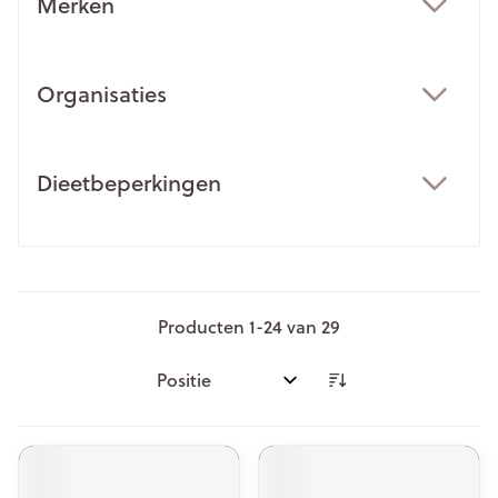
Merken
filter
Organisaties
filter
Dieetbeperkingen
filter
Producten
1
-
24
van
29
Sorteer op: