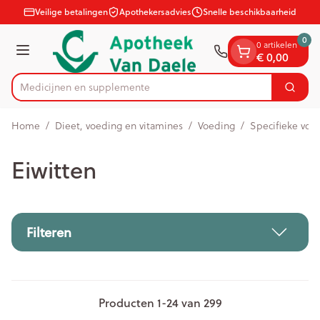
Dia 1 van 1
Ga naar de inhoud
Veilige betalingen
Apothekersadvies
Snelle beschikbaarheid
0
0 artikelen
Menu
€ 0,00
Medicijn
Zoek
Product, merk, categorie...
Home
/
Dieet, voeding en vitamines
/
Voeding
/
Specifieke voe
Eiwitten
Filteren
Producten
1
-
24
van
299