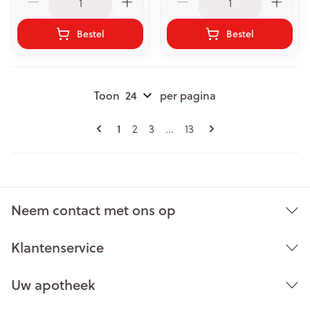
Bestel
Bestel
Toon
per pagina
Pagina's
U lees momenteel pagina
Pagina
Pagina
Pagina
1
2
3
...
13
Neem contact met ons op
Klantenservice
Uw apotheek