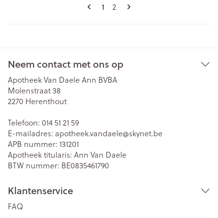
Pagina's
U lees momenteel pagina
Pagina
1
2
Neem contact met ons op
Apotheek Van Daele Ann BVBA
Molenstraat 38
2270
Herenthout
Telefoon:
014 51 21 59
E-mailadres:
apotheek.vandaele@
skynet.be
APB nummer:
131201
Apotheek titularis:
Ann Van Daele
BTW nummer:
BE0835461790
Klantenservice
FAQ