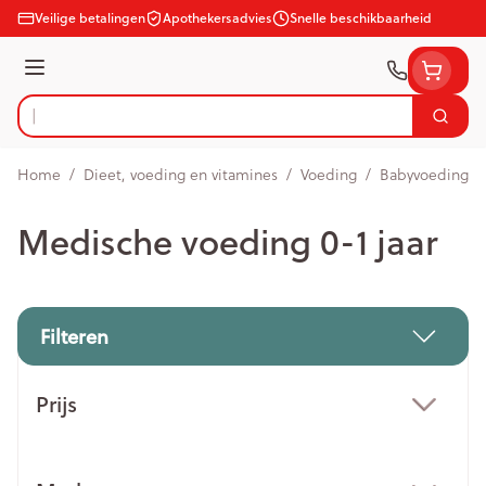
Ga naar de inhoud
Veilige betalingen
Apothekersadvies
Snelle beschikbaarheid
Menu
Zoek
Product, merk, categorie...
Home
/
Dieet, voeding en vitamines
/
Voeding
/
Babyvoeding
/
Medische voeding 0-1 jaar
Filteren
Doorgaan naar productlijst
Prijs
filter