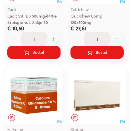
Cacit
Calcichew
Cacit Vit. D3 500mg/440ie
Calcichew Comp
Bruisgranul. Zakje 30
120x500mg
€ 10,50
€ 27,61
Aantal
Aantal
Bestel
Bestel
Geneesmiddel
Geneesmiddel
B. Braun
Sterop