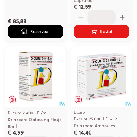
Capsules
€ 12,59
Aantal
€ 85,88
Reserveer
Bestel
Geneesmiddel
Geneesmiddel
Dcure
D-cure 2 400 I.E./ml
D-cure 25 000 I.E. - 12
Drinkbare Oplossing Flesje
Drinkbare Ampoules
10ml
€ 4,99
€ 14,40