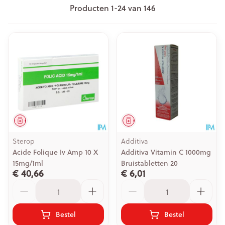
Producten
1
-
24
van
146
Geneesmiddel
Geneesmiddel
Sterop
Additiva
Acide Folique Iv Amp 10 X
Additiva Vitamin C 1000mg
15mg/1ml
Bruistabletten 20
€ 40,66
€ 6,01
Aantal
Aantal
Bestel
Bestel