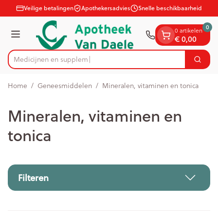
Dia 1 van 1
Ga naar de inhoud
Veilige betalingen
Apothekersadvies
Snelle beschikbaarheid
0
0 artikelen
Menu
€ 0,00
Zoek
Product, merk, categorie...
Home
/
Geneesmiddelen
/
Mineralen, vitaminen en tonica
Mineralen, vitaminen en
tonica
Filteren