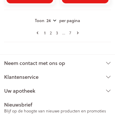
Toon
per pagina
Pagina's
U lees momenteel pagina
Pagina
Pagina
Pagina
1
2
3
...
7
Neem contact met ons op
Klantenservice
Uw apotheek
Nieuwsbrief
Blijf op de hoogte van nieuwe producten en promoties