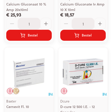
Calcium Gluconaat 10 %
Calcium Gluconate Iv Amp
Amp 20x10ml
10 X 10ml
€ 25,93
€ 18,57
Aantal
Aantal
Bestel
Bestel
Geneesmiddel
Op voorschrift
Geneesmiddel
Baxter
Dcure
Cernevit Fl. 10
D-cure 12 500 I.E. - 12