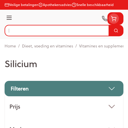
Ga naar de inhoud
Veilige betalingen
Apothekersadvies
Snelle beschikbaarheid
Menu
Zoek
Product, merk, categorie...
Home
/
Dieet, voeding en vitamines
/
Vitamines en supplement
Silicium
Filteren
Doorgaan naar productlijst
Prijs
filter