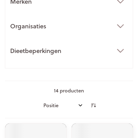
Merken
filter
Organisaties
filter
Dieetbeperkingen
filter
14
producten
Sorteer op: