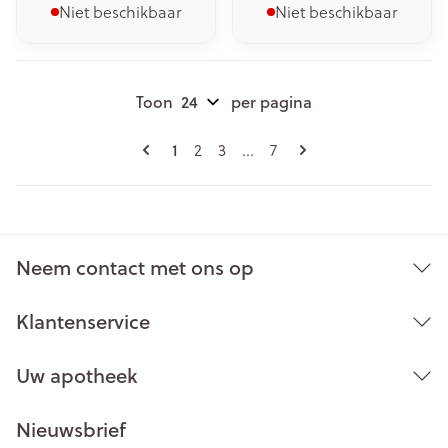
Niet beschikbaar
Niet beschikbaar
Toon
per pagina
Pagina's
U lees momenteel pagina
1
Pagina
Pagina
Pagina
2
3
...
7
Neem contact met ons op
Klantenservice
Uw apotheek
Nieuwsbrief