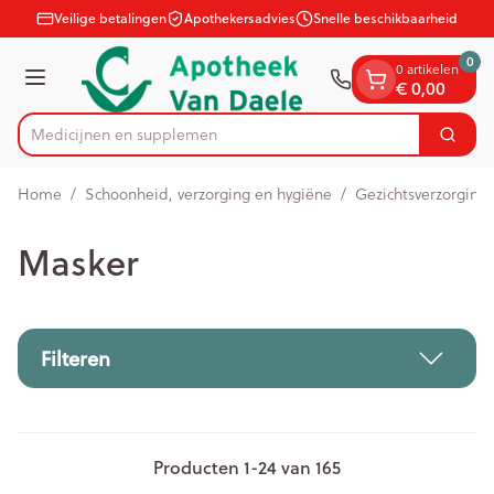
Dia 1 van 1
Ga naar de inhoud
Veilige betalingen
Apothekersadvies
Snelle beschikbaarheid
0
0 artikelen
€ 0,00
Menu
Medi
Zoek
Product, merk, categorie...
Home
/
Schoonheid, verzorging en hygiëne
/
Gezichtsverzorging
Masker
Filteren
Producten
1
-
24
van
165