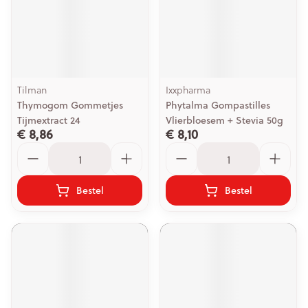
Tilman
Ixxpharma
Thymogom Gommetjes
Phytalma Gompastilles
Tijmextract 24
Vlierbloesem + Stevia 50g
€ 8,86
€ 8,10
Aantal
Aantal
Bestel
Bestel