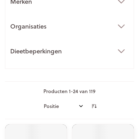
Merken
filter
Organisaties
filter
Dieetbeperkingen
filter
Producten
1
-
24
van
119
Sorteer op: