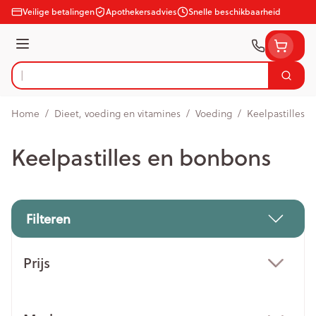
Ga naar de inhoud
Veilige betalingen
Apothekersadvies
Snelle beschikbaarheid
Menu
Zoek
Product, merk, categorie...
Home
/
Dieet, voeding en vitamines
/
Voeding
/
Keelpastilles 
Keelpastilles en bonbons
Filteren
Doorgaan naar productlijst
Prijs
filter