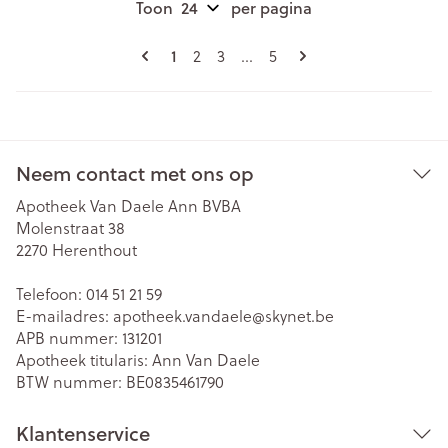
Toon
per pagina
Pagina's
U lees momenteel pagina
Pagina
Pagina
Pagina
1
2
3
...
5
Neem contact met ons op
Apotheek Van Daele Ann BVBA
Molenstraat 38
2270
Herenthout
Telefoon:
014 51 21 59
E-mailadres:
apotheek.vandaele@
skynet.be
APB nummer:
131201
Apotheek titularis:
Ann Van Daele
BTW nummer:
BE0835461790
Klantenservice