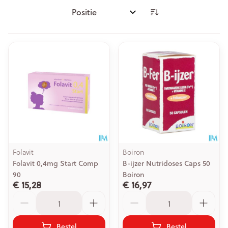
Sorteer op:
Folavit
Boiron
Folavit 0,4mg Start Comp
B-ijzer Nutridoses Caps 50
90
Boiron
€ 15,28
€ 16,97
Aantal
Aantal
Bestel
Bestel