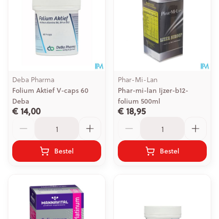
Deba Pharma
Phar-Mi-Lan
Folium Aktief V-caps 60
Phar-mi-lan Ijzer-b12-
Deba
folium 500ml
€ 14,00
€ 18,95
Aantal
Aantal
Bestel
Bestel