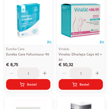
Eureka Care
Vinalac
Eureka Care Foliumzuur 90
Vinalac Dha/epa Caps 60 +
60
€ 8,75
€ 50,32
Aantal
Aantal
Bestel
Bestel