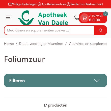
Dia 1 van 1
Ga naar de inhoud
Veilige betalingen
Apothekersadvies
Snelle beschikbaarheid
0
0 artikelen
Menu
€ 0,00
Medicijnen en supplementen zoe
Zoek
Product, merk, categorie...
Home
/
Dieet, voeding en vitamines
/
Vitamines en supplement
Foliumzuur
Filteren
17
producten