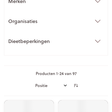
Merken
filter
Organisaties
filter
Dieetbeperkingen
filter
Producten
1
-
24
van
97
Sorteer op: