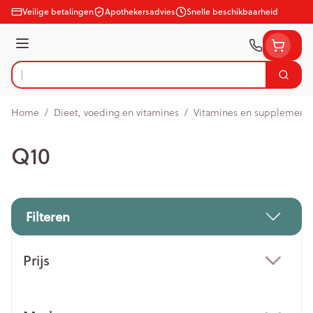
Ga naar de inhoud
Veilige betalingen
Apothekersadvies
Snelle beschikbaarheid
Menu
Zoek
Product, merk, categorie...
Home
/
Dieet, voeding en vitamines
/
Vitamines en supplement
Q10
Filteren
Doorgaan naar productlijst
Prijs
filter