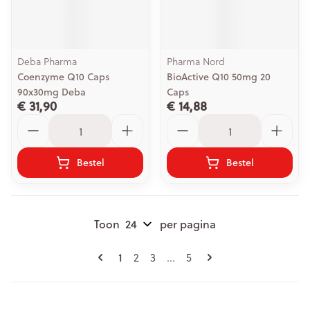
Deba Pharma
Pharma Nord
Coenzyme Q10 Caps
BioActive Q10 50mg 20
90x30mg Deba
Caps
€ 31,90
€ 14,88
Aantal
Aantal
Bestel
Bestel
Toon
per pagina
Pagina's
U lees momenteel pagina
Pagina
Pagina
Pagina
1
2
3
...
5