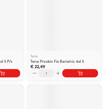
rende
Parfums en
geurproducten
Tena
xl 5 P/s
Tena Proskin Fix Bariatric 4xl 5
€ 22,49
Aantal
CBD