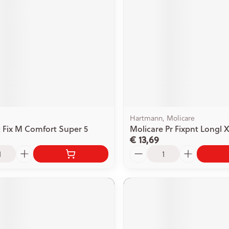
ging
Supplementen
Insectenwe
Mondmaskers
middelen
issen
 -
id
id
Hartmann, Molicare
t Fix M Comfort Super 5
Molicare Pr Fixpnt Longl X
€ 13,69
Aantal
Zelfbruiner
Scheren