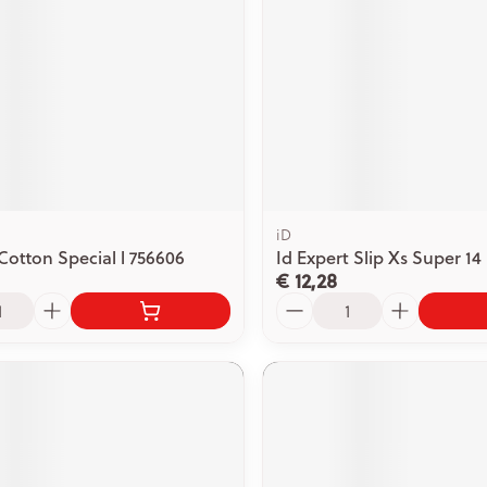
iD
 Cotton Special l 756606
Id Expert Slip Xs Super 14
€ 12,28
Aantal