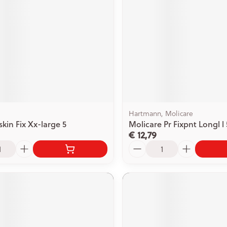
Hartmann, Molicare
kin Fix Xx-large 5
Molicare Pr Fixpnt Longl l 
€ 12,79
Aantal