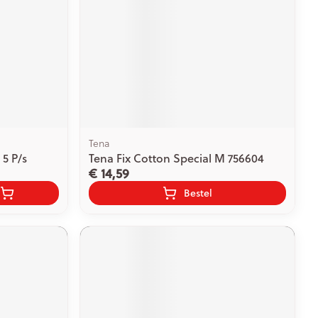
Tena
 5 P/s
Tena Fix Cotton Special M 756604
€ 14,59
Bestel