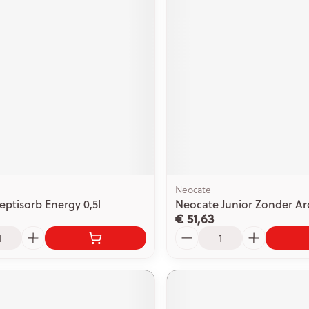
ging
Supplementen
Insectenwe
Mondmaskers
middelen
issen
 -
id
id
Neocate
eptisorb Energy 0,5l
Neocate Junior Zonder A
€ 51,63
Zelfbruiner
Scheren
Aantal