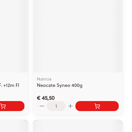
Nutricia
F. +12m Fl
Neocate Syneo 400g
€ 45,50
Aantal