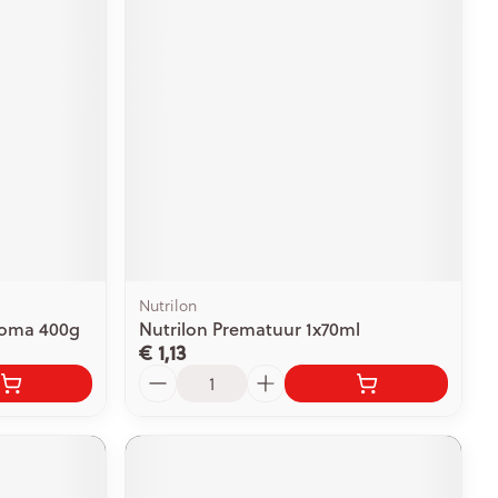
rende
Parfums en
geurproducten
Nutrilon
roma 400g
Nutrilon Prematuur 1x70ml
€ 1,13
CBD
Aantal