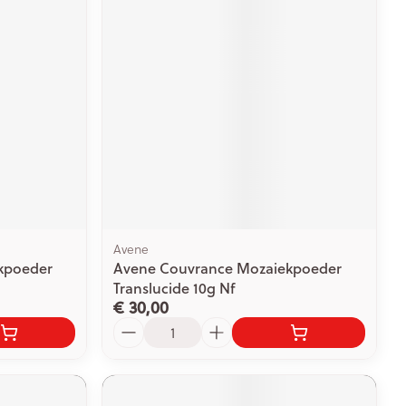
rende
Parfums en
geurproducten
Avene
kpoeder
Avene Couvrance Mozaiekpoeder
CBD
Translucide 10g Nf
€ 30,00
Aantal