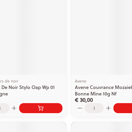
ging
Supplementen
Insectenwe
Mondmaskers
middelen
issen
 -
id
id
rs de noir
Avene
 De Noir Stylo Oap Wp 01
Avene Couvrance Mozaie
Zelfbruiner
Scheren
gne
Bonne Mine 10g Nf
€ 30,00
Aantal