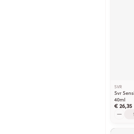
SVR
Svr Sens
40ml
€ 26,35
Aantal