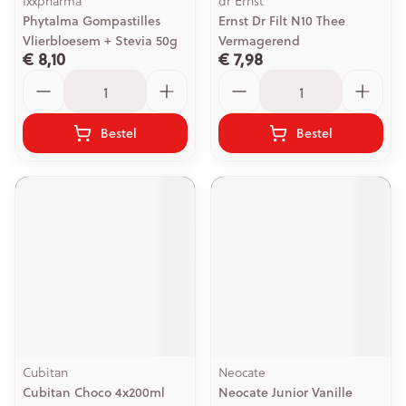
Ixxpharma
dr Ernst
Phytalma Gompastilles
Ernst Dr Filt N10 Thee
Vlierbloesem + Stevia 50g
Vermagerend
€ 8,10
€ 7,98
Aantal
Aantal
Bestel
Bestel
Cubitan
Neocate
Cubitan Choco 4x200ml
Neocate Junior Vanille