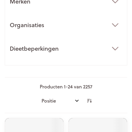
Merken
filter
Organisaties
filter
Dieetbeperkingen
filter
Producten
1
-
24
van
2257
Sorteer op: