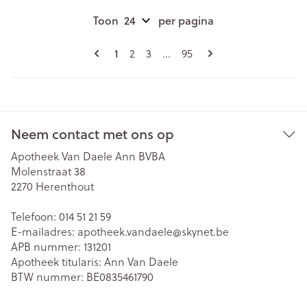
Toon
per pagina
Pagina's
U lees momenteel pagina
Pagina
Pagina
Pagina
1
2
3
...
95
Neem contact met ons op
Apotheek Van Daele Ann BVBA
Molenstraat 38
2270
Herenthout
Telefoon:
014 51 21 59
E-mailadres:
apotheek.vandaele@
skynet.be
APB nummer:
131201
Apotheek titularis:
Ann Van Daele
BTW nummer:
BE0835461790