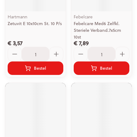
Hartmann
Febelcare
Zetuvit E 10x10cm St. 10 P/s
Febelcare Med6 Zelfkl.
Steriele Verband.7x5cm
10st
€ 3,57
€ 7,89
Aantal
Aantal
Bestel
Bestel