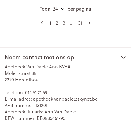
Toon
per pagina
Pagina's
U lees momenteel pagina
Pagina
Pagina
Pagina
1
2
3
...
31
Neem contact met ons op
Apotheek Van Daele Ann BVBA
Molenstraat 38
2270
Herenthout
Telefoon:
014 51 21 59
E-mailadres:
apotheek.vandaele@
skynet.be
APB nummer:
131201
Apotheek titularis:
Ann Van Daele
BTW nummer:
BE0835461790