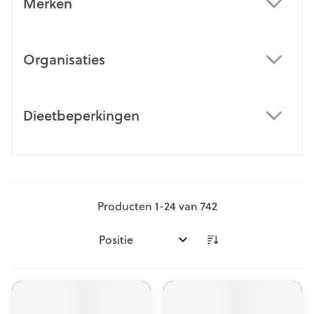
Merken
filter
Organisaties
filter
Dieetbeperkingen
filter
Producten
1
-
24
van
742
Sorteer op: