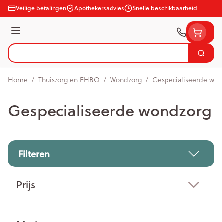
Ga naar de inhoud
Veilige betalingen
Apothekersadvies
Snelle beschikbaarheid
Menu
Zoek
Product, merk, categorie...
Home
/
Thuiszorg en EHBO
/
Wondzorg
/
Gespecialiseerde wo
Gespecialiseerde wondzorg
Filteren
Doorgaan naar productlijst
Prijs
filter