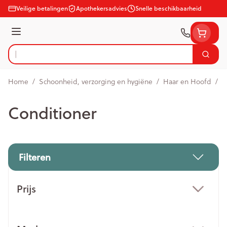
Ga naar de inhoud
Veilige betalingen
Apothekersadvies
Snelle beschikbaarheid
Menu
Zoek
Product, merk, categorie...
Home
/
Schoonheid, verzorging en hygiëne
/
Haar en Hoofd
/
C
Conditioner
Filteren
Doorgaan naar productlijst
Prijs
filter