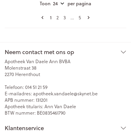
Toon
per pagina
Pagina's
U lees momenteel pagina
Pagina
Pagina
Pagina
1
2
3
...
5
Neem contact met ons op
Apotheek Van Daele Ann BVBA
Molenstraat 38
2270
Herenthout
Telefoon:
014 51 21 59
E-mailadres:
apotheek.vandaele@
skynet.be
APB nummer:
131201
Apotheek titularis:
Ann Van Daele
BTW nummer:
BE0835461790
Klantenservice