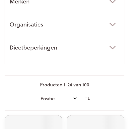
Merken
filter
Organisaties
filter
Dieetbeperkingen
filter
Producten
1
-
24
van
100
Sorteer op: