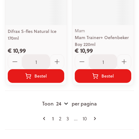
Mam
Difrax S-fles Natural Ice
Mam Trainer+ Oefenbeker
170ml
Boy 220ml
€ 10,99
€ 10,99
Aantal
Aantal
Bestel
Bestel
Toon
per pagina
Pagina's
U lees momenteel pagina
Pagina
Pagina
Pagina
1
2
3
...
10