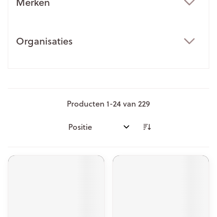
Merken
filter
Organisaties
filter
Producten
1
-
24
van
229
Sorteer op: