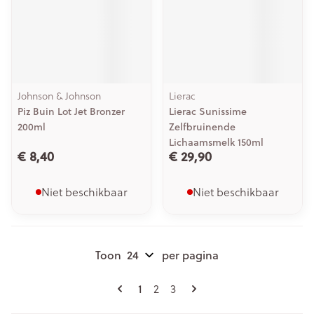
Johnson & Johnson
Lierac
Piz Buin Lot Jet Bronzer
Lierac Sunissime
200ml
Zelfbruinende
Lichaamsmelk 150ml
€ 8,40
€ 29,90
Niet beschikbaar
Niet beschikbaar
Toon
per pagina
Pagina's
U lees momenteel pagina
1
Pagina
Pagina
2
3