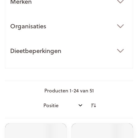
Merken
filter
Organisaties
filter
Dieetbeperkingen
filter
Producten
1
-
24
van
51
Sorteer op: