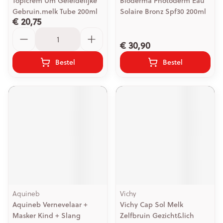
Topicrem Um Geleidelijke
Bioderma Photoderm Eau
Gebruin.melk Tube 200ml
Solaire Bronz Spf30 200ml
€ 20,75
Aantal
€ 30,90
Bestel
Bestel
Aquineb
Vichy
Aquineb Vernevelaar +
Vichy Cap Sol Melk
Masker Kind + Slang
Zelfbruin Gezicht&lich