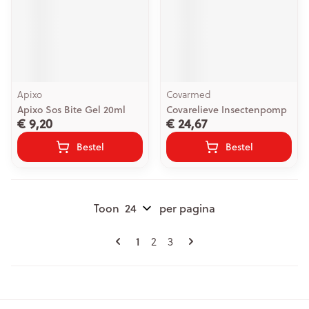
Apixo
Covarmed
Apixo Sos Bite Gel 20ml
Covarelieve Insectenpomp
€ 9,20
€ 24,67
Bestel
Bestel
Toon
per pagina
Pagina's
U lees momenteel pagina
Pagina
Pagina
1
2
3