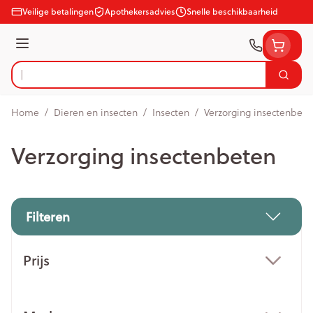
Ga naar de inhoud
Veilige betalingen
Apothekersadvies
Snelle beschikbaarheid
Menu
Zoek
Product, merk, categorie...
Home
/
Dieren en insecten
/
Insecten
/
Verzorging insectenbete
Verzorging insectenbeten
Filteren
Doorgaan naar productlijst
Prijs
filter