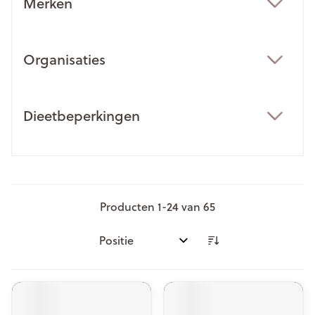
Merken
filter
Organisaties
filter
Dieetbeperkingen
filter
Producten
1
-
24
van
65
Sorteer op: