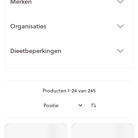
Merken
filter
Organisaties
filter
Dieetbeperkingen
filter
Producten
1
-
24
van
245
Sorteer op: