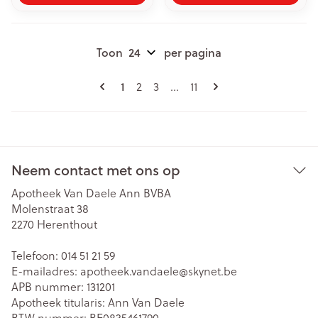
Toon
per pagina
Pagina's
U lees momenteel pagina
1
Pagina
Pagina
Pagina
2
3
...
11
Neem contact met ons op
Apotheek Van Daele Ann BVBA
Molenstraat 38
2270
Herenthout
Telefoon:
014 51 21 59
E-mailadres:
apotheek.vandaele@
skynet.be
APB nummer:
131201
Apotheek titularis:
Ann Van Daele