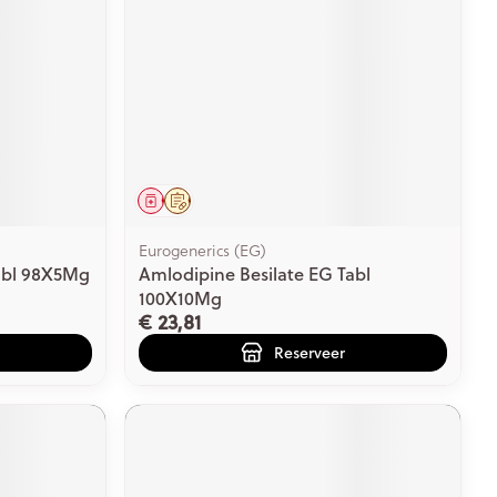
Geneesmiddel
Op voorschrift
Eurogenerics (EG)
abl 98X5Mg
Amlodipine Besilate EG Tabl
100X10Mg
€ 23,81
Reserveer