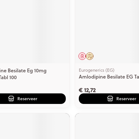
middel
voorschrift
Geneesmiddel
Op voorschrift
ne Besilate Eg 10mg
Eurogenerics (EG)
Amlodipine Besilate EG T
Tabl 100
€ 12,72
Reserveer
Reserveer