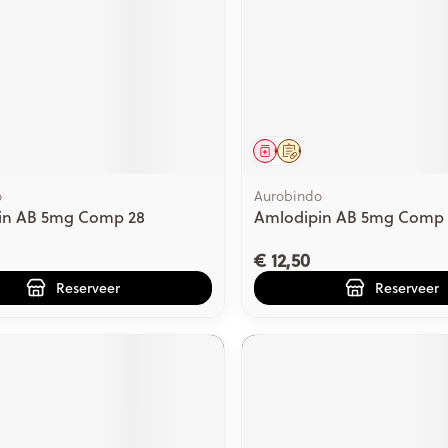
middel
voorschrift
Geneesmiddel
Op voorschrift
o
Aurobindo
in AB 5mg Comp 28
Amlodipin AB 5mg Comp 
€ 12,50
Reserveer
Reserveer