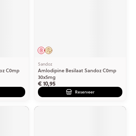
Geneesmiddel
Op voorschrift
Sandoz
doz C0mp
Amlodipine Besilaat Sandoz C0mp
30x5mg
€ 10,95
Reserveer