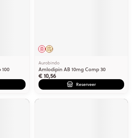
Geneesmiddel
Op voorschrift
Aurobindo
 100
Amlodipin AB 10mg Comp 30
€ 10,56
Reserveer