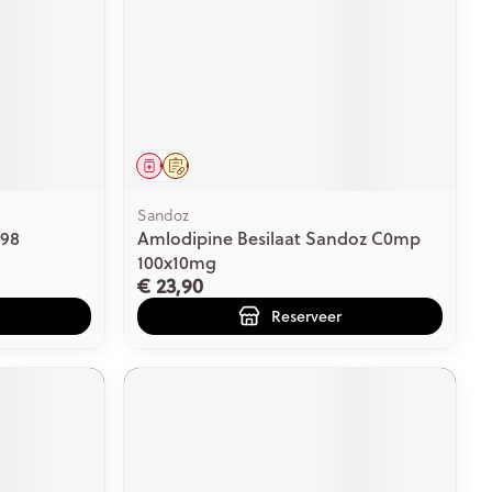
Geneesmiddel
Op voorschrift
Sandoz
98
Amlodipine Besilaat Sandoz C0mp
100x10mg
€ 23,90
Reserveer