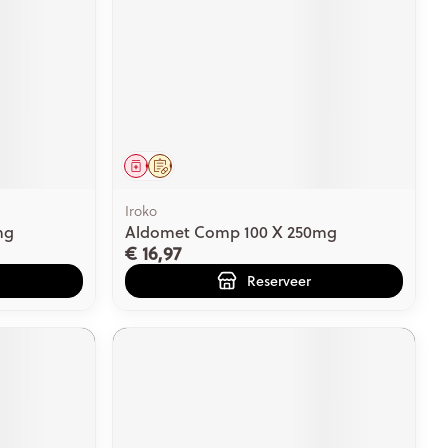
rende
Parfums en
geurproducten
Geneesmiddel
Op voorschrift
Iroko
mg
Aldomet Comp 100 X 250mg
€ 16,97
Reserveer
CBD