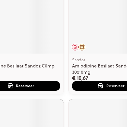
middel
voorschrift
Geneesmiddel
Op voorschrift
Sandoz
ine Besilaat Sandoz C0mp
Amlodipine Besilaat San
30x10mg
€ 10,67
Reserveer
Reserveer