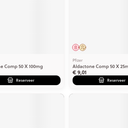
ging
Supplementen
Insectenwe
Mondmaskers
middelen
issen
 -
id
id
middel
voorschrift
Geneesmiddel
Op voorschrift
Pfizer
ne Comp 50 X 100mg
Aldactone Comp 50 X 25
€ 9,01
Reserveer
Reserveer
Zelfbruiner
Scheren