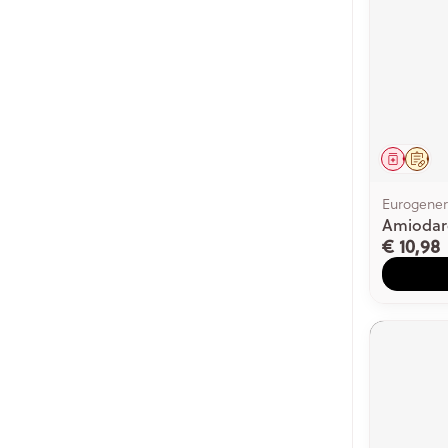
Genees
Op 
Eurogener
Amiodar
€ 10,98