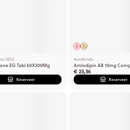
middel
voorschrift
Geneesmiddel
Op voorschrift
ics (EG)
Aurobindo
one EG Tabl 60X200Mg
Amlodipin AB 10mg Comp
€ 23,36
Reserveer
Reserveer