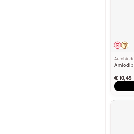
Genees
Op 
Aurobind
Amlodip
€ 10,45