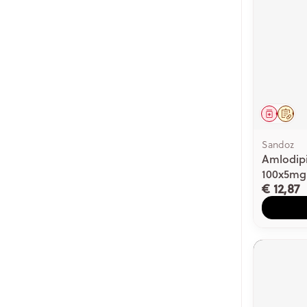
Genees
Op 
Sandoz
Amlodip
100x5mg
€ 12,87