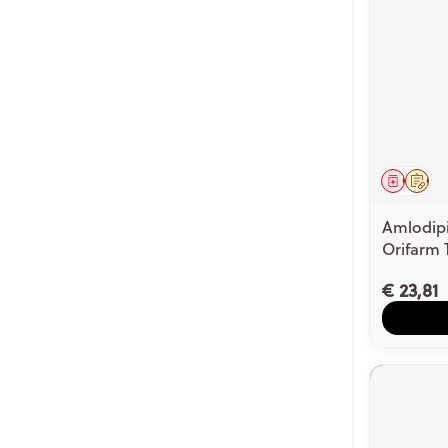
Genees
Op 
Amlodipi
Orifarm 
€ 23,81