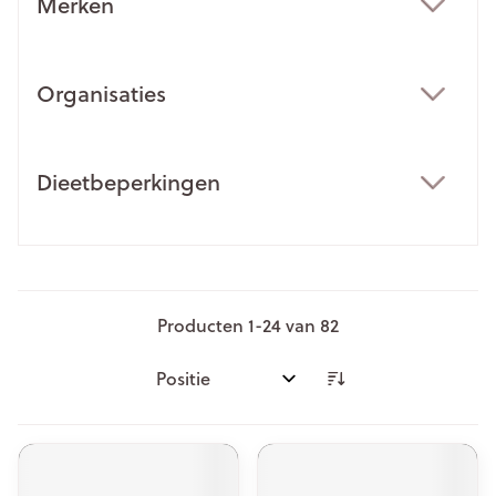
Merken
filter
Organisaties
filter
Dieetbeperkingen
filter
Producten
1
-
24
van
82
Sorteer op: