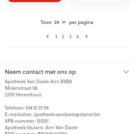
Toon
per pagina
Pagina's
U lees momenteel pagina
Pagina
Pagina
Pagina
1
2
3
4
Neem contact met ons op
Apotheek Van Daele Ann BVBA
Molenstraat 38
2270
Herenthout
Telefoon:
014 51 21 59
E-mailadres:
apotheek.vandaele@
skynet.be
APB nummer:
131201
Apotheek titularis:
Ann Van Daele
BTW nummer:
BE0835461790