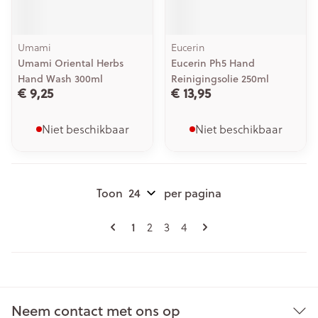
Umami
Eucerin
Umami Oriental Herbs
Eucerin Ph5 Hand
Hand Wash 300ml
Reinigingsolie 250ml
€ 9,25
€ 13,95
Niet beschikbaar
Niet beschikbaar
Toon
per pagina
Pagina's
U lees momenteel pagina
Pagina
Pagina
Pagina
1
2
3
4
Neem contact met ons op