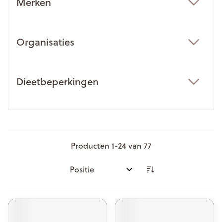
Merken
filter
Organisaties
filter
Dieetbeperkingen
filter
Producten
1
-
24
van
77
Sorteer op: